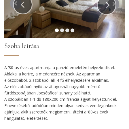
Szoba leírása
A ’80-as évek apartmanja a panzió emeletén helyezkedik el.
Ablakai a kertre, a medencére néznek. Az apartman
előszobából, 2 szobából áll. 4 fő elhelyezésére alkalmas.
Az előszobából nyíló az átlagosnál nagyobb méretű
fürdőszobájában „besétálos” zuhany található.
A szobákban 1-1 db 180X200 cm francia ágyat helyeztünk el.
Elnevezéséből adódóan minden olyan kedves vendégünknek
ajánljuk, akik szeretnék megismerni, átélni a ’80-es évek
hangulatát, életérzését.