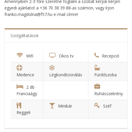
Amennyiben 2-3 főre szeretné foglalni a szobát kérjük kérjen
egyedi ajánlatot a +36 70 38 39 88-as számon, vagy írjon
franko.magdolna@f57.hu e-mail címre!
Szolgáltatások
Wifi
Okos tv
Recepció
Medence
Légkondícionálás
Fürdőszoba
2 db
Franciaágy
Ruhásszekrény
Minibár
Széf
Reggeli