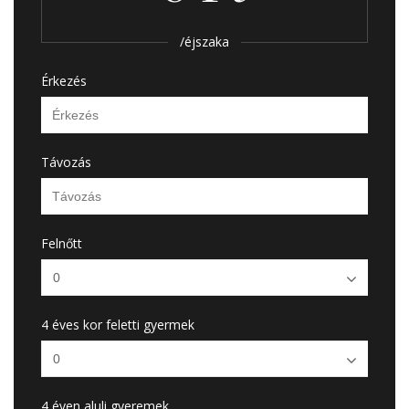
/éjszaka
Érkezés
Távozás
Felnőtt
4 éves kor feletti gyermek
4 éven aluli gyeremek