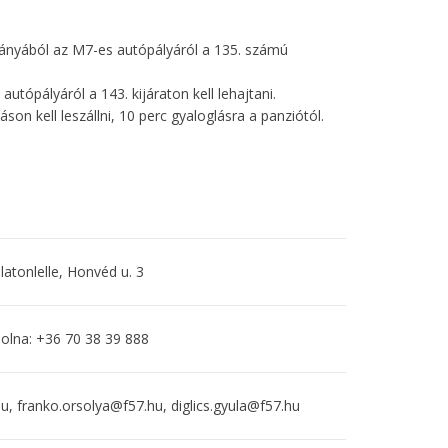
ányából az M7-es autópályáról a 135. számú
utópályáról a 143. kijáraton kell lehajtani.
son kell leszállni, 10 perc gyaloglásra a panziótól.
atonlelle, Honvéd u. 3
lna: +36 70 38 39 888
, franko.orsolya@f57.hu, diglics.gyula@f57.hu