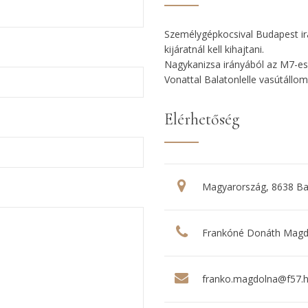
Személygépkocsival Budapest ir
kijáratnál kell kihajtani.
Nagykanizsa irányából az M7-es a
Vonattal Balatonlelle vasútállomá
Elérhetőség
Magyarország, 8638 Bal
Frankóné Donáth Magdo
franko.magdolna@f57.hu