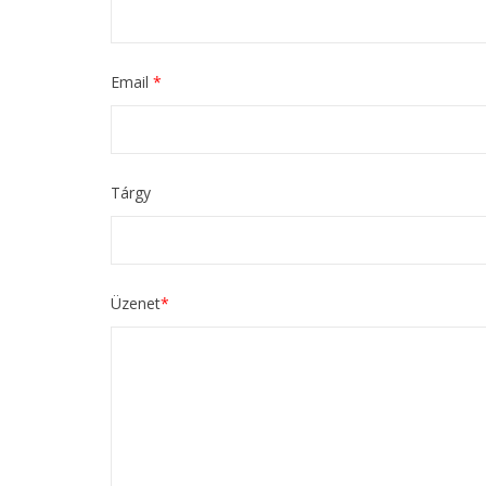
Email
*
Tárgy
Üzenet
*