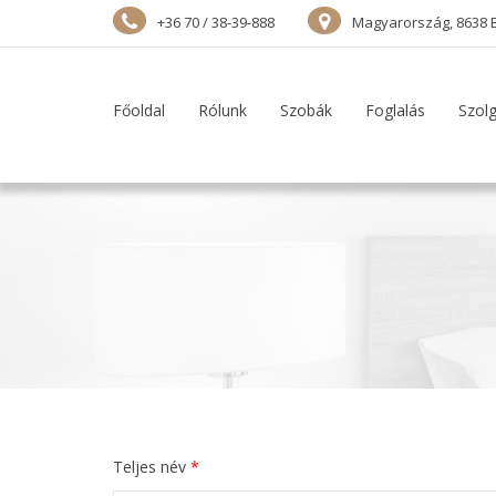
+36 70 / 38-39-888
Magyarország, 8638 B
Főoldal
Rólunk
Szobák
Foglalás
Szolg
Teljes név
*